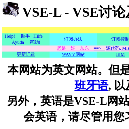
VSE-L - VSE
Help!
助手
Hilfe
订阅办法
订阅控
Ayuda
帮助!
尽是 好 东东
==>
源代码, MIP
更新记录
WAVV网站
IBM
本网站为英文网站。但
班牙语
, 
另外，英语是VSE-L
会英语，请尽管用您