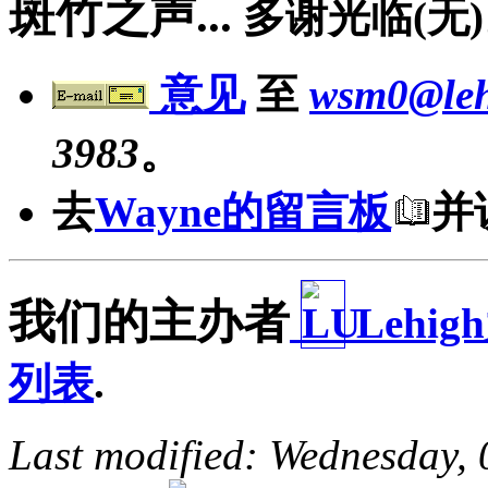
斑竹之声...
多谢光临(无
意见
至
wsm0@leh
3983
。
去
Wayne的留言板
并
我们的主办者
Lehig
列表
.
Last modified: Wednesday,