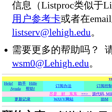
信息（Listproc类似于Li
用户参考卡
或者在ema
listserv@lehigh.edu
。
需要更多的帮助吗？ 
wsm0@Lehigh.edu
。
v
Help!
助手
Hilfe
订阅办法
订阅控
Ayuda
帮助!
尽是 好 东东
==>
源代码, MIP
更新记录
WAVV网站
IBM